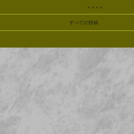
< < < <
すべての投稿