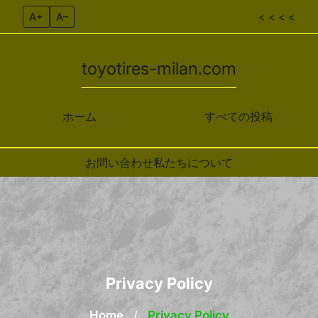
A+
A–
< < < <
toyotires-milan.com
ホーム
すべての投稿
お問い合わせ
私たちについて
Skip to content
Privacy Policy
Home
/
Privacy Policy