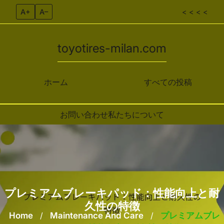
A+
A–
< < < <
toyotires-milan.com
ホーム
すべての投稿
お問い合わせ
私たちについて
Skip to content
プレミアムブレーキパッド：性能向上と耐
久性の特徴
Home
/
Maintenance And Care
/
プレミアムブレ