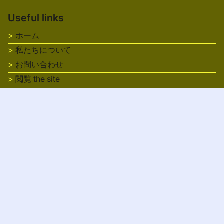
Useful links
ホーム
私たちについて
お問い合わせ
閲覧 the site
プライバシーポリシー
規約 of use
クッキーポリシー
On focus
高性能エンジンオイル：利点、種類、おすすめブランド
アフターマーケットターボチャージャー：利点、取り付
け、そして性能向上
ターボチャージャー：ブーストレベル、取り付け要件、
及び性能向上