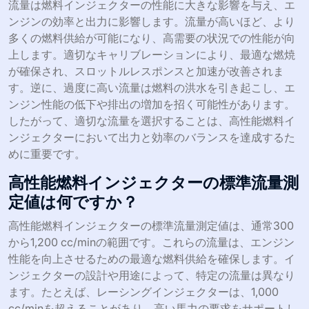
流量は燃料インジェクターの性能に大きな影響を与え、エ
ンジンの効率と出力に影響します。流量が高いほど、より
多くの燃料供給が可能になり、高需要の状況での性能が向
上します。適切なキャリブレーションにより、最適な燃焼
が確保され、スロットルレスポンスと加速が改善されま
す。逆に、過度に高い流量は燃料の洪水を引き起こし、エ
ンジン性能の低下や排出の増加を招く可能性があります。
したがって、適切な流量を選択することは、高性能燃料イ
ンジェクターにおいて出力と効率のバランスを達成するた
めに重要です。
高性能燃料インジェクターの標準流量測
定値は何ですか？
高性能燃料インジェクターの標準流量測定値は、通常300
から1,200 cc/minの範囲です。これらの流量は、エンジン
性能を向上させるための最適な燃料供給を確保します。イ
ンジェクターの設計や用途によって、特定の流量は異なり
ます。たとえば、レーシングインジェクターは、1,000
cc/minを超えることがあり、高い馬力の要求をサポートし