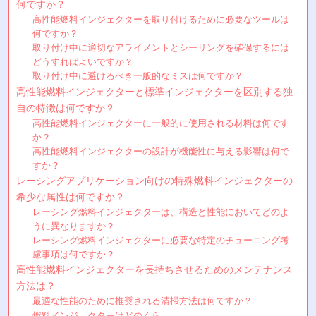
何ですか？
高性能燃料インジェクターを取り付けるために必要なツールは
何ですか？
取り付け中に適切なアライメントとシーリングを確保するには
どうすればよいですか？
取り付け中に避けるべき一般的なミスは何ですか？
高性能燃料インジェクターと標準インジェクターを区別する独
自の特徴は何ですか？
高性能燃料インジェクターに一般的に使用される材料は何です
か？
高性能燃料インジェクターの設計が機能性に与える影響は何で
すか？
レーシングアプリケーション向けの特殊燃料インジェクターの
希少な属性は何ですか？
レーシング燃料インジェクターは、構造と性能においてどのよ
うに異なりますか？
レーシング燃料インジェクターに必要な特定のチューニング考
慮事項は何ですか？
高性能燃料インジェクターを長持ちさせるためのメンテナンス
方法は？
最適な性能のために推奨される清掃方法は何ですか？
燃料インジェクターはどのくら