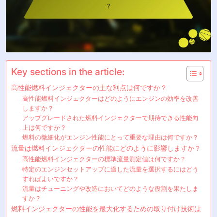
Key sections in the article:
高性能燃料インジェクターの主な利点は何ですか？
高性能燃料インジェクターはどのようにエンジンの効率を改善
しますか？
アップグレードされた燃料インジェクターで期待できる性能向
上は何ですか？
燃料の微細化がエンジン性能にとって重要な理由は何ですか？
流量は燃料インジェクターの性能にどのように影響しますか？
高性能燃料インジェクターの標準流量測定値は何ですか？
特定のエンジンセットアップに適した流量を選択するにはどう
すればよいですか？
流量はチューニングや改造においてどのような役割を果たしま
すか？
燃料インジェクターの性能を最大化するための取り付け技術は