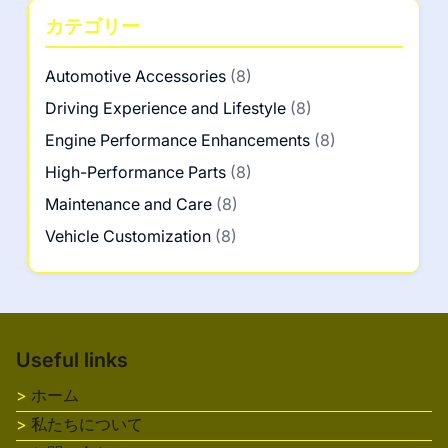
カテゴリー
Automotive Accessories
(8)
Driving Experience and Lifestyle
(8)
Engine Performance Enhancements
(8)
High-Performance Parts
(8)
Maintenance and Care
(8)
Vehicle Customization
(8)
Useful links
ホーム
私たちについて