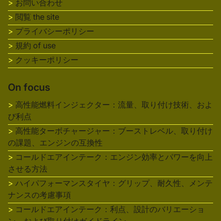
お問い合わせ
閲覧 the site
プライバシーポリシー
規約 of use
クッキーポリシー
On focus
高性能燃料インジェクター：流量、取り付け技術、およ
び利点
高性能ターボチャージャー：ブーストレベル、取り付け
の課題、エンジンの互換性
コールドエアインテーク：エンジン効率とパワーを向上
させる方法
ハイパフォーマンスタイヤ：グリップ、耐久性、メンテ
ナンスの考慮事項
コールドエアインテーク：利点、設計のバリエーショ
ン、および取り付けガイドライン