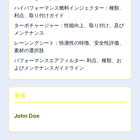
ハイパフォーマンス燃料インジェクター：種類、
利点、取り付けガイド
ターボチャージャー：性能向上、取り付け、及び
メンテナンス
レーシングシート：快適性の特徴、安全性評価、
素材の選択肢
パフォーマンスエアフィルター: 利点、種類、お
よびメンテナンスガイドライン
著者
John Doe