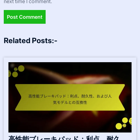
next time I comment.
Related Posts:-
高性能ブレーキパッド：利点、耐久