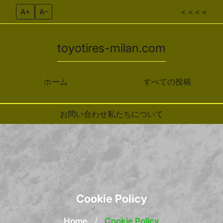
A+
A–
< < < <
toyotires-milan.com
ホーム
すべての投稿
お問い合わせ
私たちについて
Skip to content
Cookie Policy
Home
/
Cookie Policy