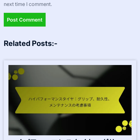
next time I comment.
Related Posts:-