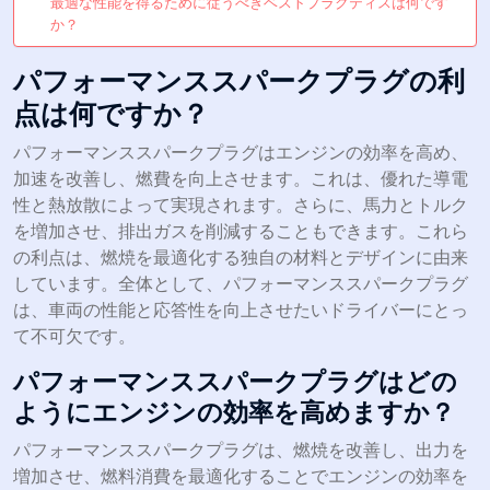
最適な性能を得るために従うべきベストプラクティスは何です
か？
パフォーマンススパークプラグの利
点は何ですか？
パフォーマンススパークプラグはエンジンの効率を高め、
加速を改善し、燃費を向上させます。これは、優れた導電
性と熱放散によって実現されます。さらに、馬力とトルク
を増加させ、排出ガスを削減することもできます。これら
の利点は、燃焼を最適化する独自の材料とデザインに由来
しています。全体として、パフォーマンススパークプラグ
は、車両の性能と応答性を向上させたいドライバーにとっ
て不可欠です。
パフォーマンススパークプラグはどの
ようにエンジンの効率を高めますか？
パフォーマンススパークプラグは、燃焼を改善し、出力を
増加させ、燃料消費を最適化することでエンジンの効率を