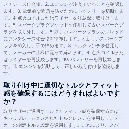
ンチシーズ化合物。2. エンジンが冷えていることを確認し
ます。3. 電気的な問題を防ぐためにバッテリーを切断しま
す。4. 点火コイルまたはワイヤーを注意深く取り外しま
す。5. スパークプラグソケットを使用して古いスパークプ
ラグを取り外します。6. 新しいスパークプラグのスレッド
にアンチシーズ化合物を塗布します。7. 新しいスパークプ
ラグを挿入し、手で締めます。8. トルクレンチを使用し
て、メーカーの仕様に従って締めます。9. 点火コイルまた
はワイヤーを再接続します。10. バッテリーを再接続しま
す。11. エンジンを始動して、正しい取り付けを確認しま
す。
取り付け中に適切なトルクとフィット
感を確保するにはどうすればよいです
か？
取り付け中に適切なトルクとフィット感を確保するには、
キャリブレーションされたトルクレンチを使用して、メー
カーの指定トルク設定を適用します。これにより、スパー