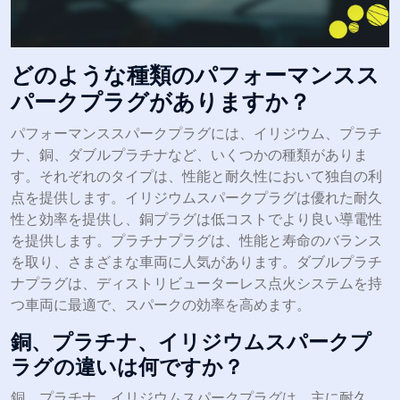
どのような種類のパフォーマンスス
パークプラグがありますか？
パフォーマンススパークプラグには、イリジウム、プラチ
ナ、銅、ダブルプラチナなど、いくつかの種類がありま
す。それぞれのタイプは、性能と耐久性において独自の利
点を提供します。イリジウムスパークプラグは優れた耐久
性と効率を提供し、銅プラグは低コストでより良い導電性
を提供します。プラチナプラグは、性能と寿命のバランス
を取り、さまざまな車両に人気があります。ダブルプラチ
ナプラグは、ディストリビューターレス点火システムを持
つ車両に最適で、スパークの効率を高めます。
銅、プラチナ、イリジウムスパークプ
ラグの違いは何ですか？
銅、プラチナ、イリジウムスパークプラグは、主に耐久