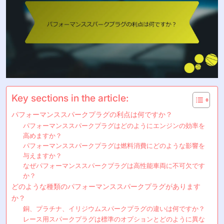
Key sections in the article:
パフォーマンススパークプラグの利点は何ですか？
パフォーマンススパークプラグはどのようにエンジンの効率を
高めますか？
パフォーマンススパークプラグは燃料消費にどのような影響を
与えますか？
なぜパフォーマンススパークプラグは高性能車両に不可欠です
か？
どのような種類のパフォーマンススパークプラグがあります
か？
銅、プラチナ、イリジウムスパークプラグの違いは何ですか？
レース用スパークプラグは標準のオプションとどのように異な