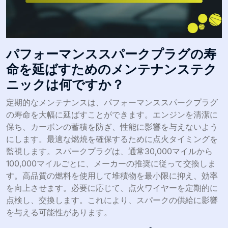
パフォーマンススパークプラグの寿
命を延ばすためのメンテナンステク
ニックは何ですか？
定期的なメンテナンスは、パフォーマンススパークプラグ
の寿命を大幅に延ばすことができます。エンジンを清潔に
保ち、カーボンの蓄積を防ぎ、性能に影響を与えないよう
にします。最適な燃焼を確保するために点火タイミングを
監視します。スパークプラグは、通常30,000マイルから
100,000マイルごとに、メーカーの推奨に従って交換しま
す。高品質の燃料を使用して堆積物を最小限に抑え、効率
を向上させます。必要に応じて、点火ワイヤーを定期的に
点検し、交換します。これにより、スパークの供給に影響
を与える可能性があります。