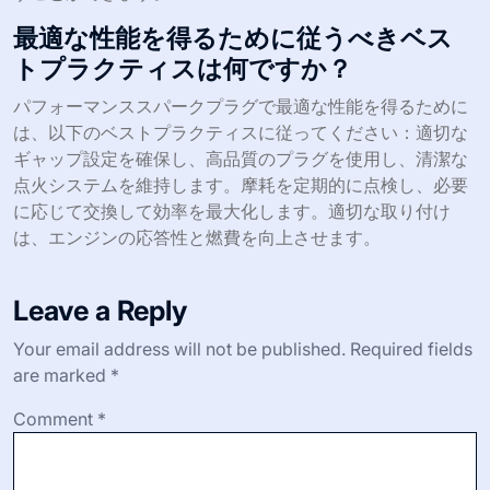
最適な性能を得るために従うべきベス
トプラクティスは何ですか？
パフォーマンススパークプラグで最適な性能を得るために
は、以下のベストプラクティスに従ってください：適切な
ギャップ設定を確保し、高品質のプラグを使用し、清潔な
点火システムを維持します。摩耗を定期的に点検し、必要
に応じて交換して効率を最大化します。適切な取り付け
は、エンジンの応答性と燃費を向上させます。
Leave a Reply
Your email address will not be published.
Required fields
are marked
*
Comment
*