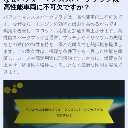
高性能車両に不可欠ですか？
パフォーマンススパークプラグは、高性能車両に不可欠で
す。なぜなら、エンジンの効率と出力を高めるからです。
燃焼を改善し、スロットル応答と加速を向上させます。高
性能スパークプラグは通常、プラチナやイリジウムの先端
などの独自の特性を持ち、優れた耐久性と熱抵抗を提供し
ます。この耐久性は、極端な条件下でも一貫した性能を保
証し、レースや高速用途に理想的です。さらに、燃費を向
上させ、経済性を犠牲にすることなく最適な性能を実現で
きます。