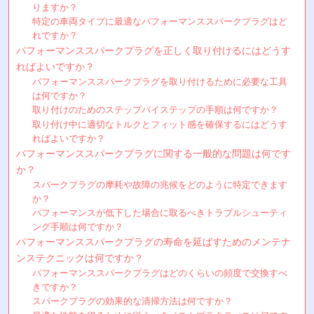
りますか？
特定の車両タイプに最適なパフォーマンススパークプラグはど
れですか？
パフォーマンススパークプラグを正しく取り付けるにはどうす
ればよいですか？
パフォーマンススパークプラグを取り付けるために必要な工具
は何ですか？
取り付けのためのステップバイステップの手順は何ですか？
取り付け中に適切なトルクとフィット感を確保するにはどうす
ればよいですか？
パフォーマンススパークプラグに関する一般的な問題は何です
か？
スパークプラグの摩耗や故障の兆候をどのように特定できます
か？
パフォーマンスが低下した場合に取るべきトラブルシューティ
ング手順は何ですか？
パフォーマンススパークプラグの寿命を延ばすためのメンテナ
ンステクニックは何ですか？
パフォーマンススパークプラグはどのくらいの頻度で交換すべ
きですか？
スパークプラグの効果的な清掃方法は何ですか？