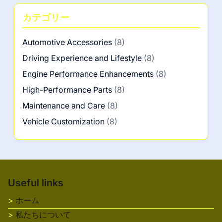
カテゴリー
Automotive Accessories
(8)
Driving Experience and Lifestyle
(8)
Engine Performance Enhancements
(8)
High-Performance Parts
(8)
Maintenance and Care
(8)
Vehicle Customization
(8)
Useful links
ホーム
私たちについて